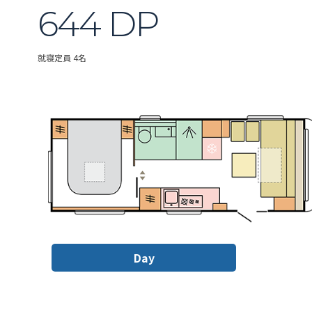
644 DP
就寝定員 4名
Day