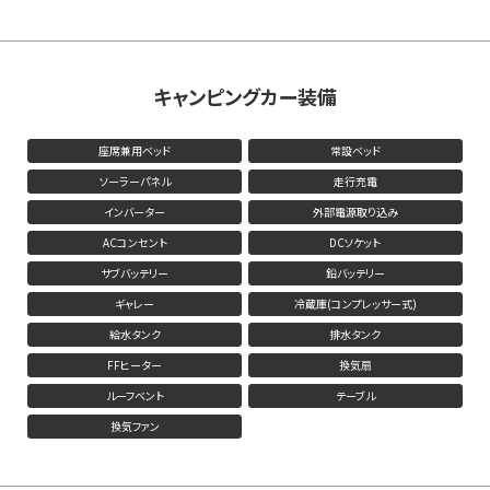
キャンピングカー装備
座席兼用ベッド
常設ベッド
ソーラーパネル
走行充電
インバーター
外部電源取り込み
ACコンセント
DCソケット
サブバッテリー
鉛バッテリー
ギャレー
冷蔵庫(コンプレッサー式)
給水タンク
排水タンク
FFヒーター
換気扇
ルーフベント
テーブル
換気ファン