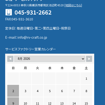
〒224-0053
神奈川県横浜市都筑区池辺町4520
[
地図はこちら
]
045-931-2662
FAX:045-931-3610
定休日：毎週日曜日・第二・第四土曜日・祝祭日
E-mail：info@rv-craft.co.jp
サービスファクトリー営業カレンダー
日
月
火
水
木
金
土
1
2
3
4
5
6
7
8
9
10
11
12
13
14
15