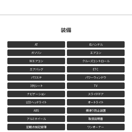
装備
AT
右ハンドル
ガソリン
エアコン
Wエアコン
クルーズコントロール
エアバッグ
ETC
パワステ
パワーウィンドウ
3列シート
TV
ナビゲーション
スライドドア
LEDヘッドライト
オートライト
ABS
横滑り防止装置
アルミホイール
取扱説明書
定期点検記録簿
ワンオーナー