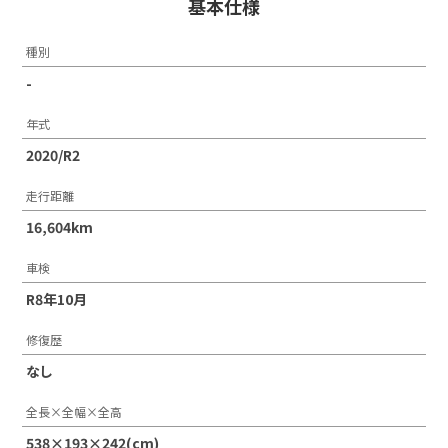
基本仕様
種別
-
年式
2020/R2
走行距離
16,604km
車検
R8年10月
修復歴
なし
全長×全幅×全高
538×193×242(cm)