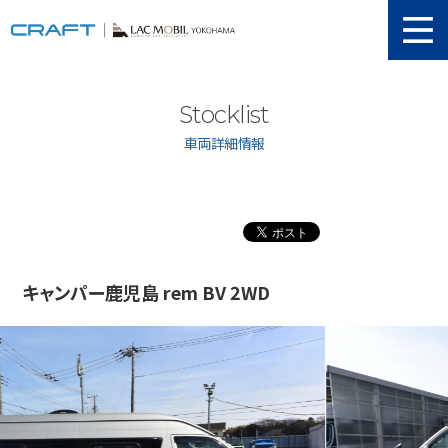
ニュース
Stocklist
取り扱い新車
車両詳細情報
当店在庫情報
メンテナンス
認証工場
動画紹介
キャンパー鹿児島 rem BV 2WD
カスタマイズ
ユーザーボイス
イベント