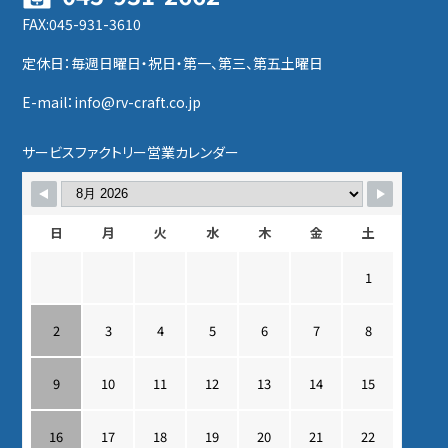
FAX:045-931-3610
定休日：毎週日曜日・祝日・第一、第三、第五土曜日
E-mail：info@rv-craft.co.jp
サービスファクトリー営業カレンダー
日
月
火
水
木
金
土
1
2
3
4
5
6
7
8
9
10
11
12
13
14
15
16
17
18
19
20
21
22