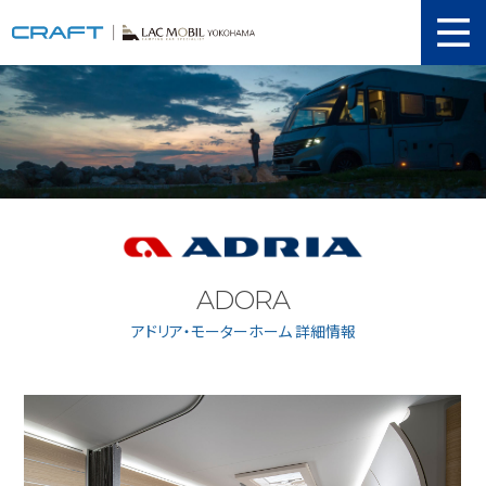
ニュース
取り扱い新車
当店在庫情報
メンテナンス
認証工場
ADORA
動画紹介
アドリア・モーターホーム 詳細情報
カスタマイズ
ユーザーボイス
イベント