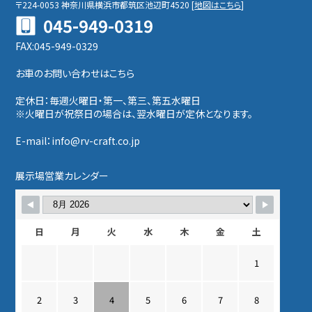
〒224-0053
神奈川県横浜市都筑区池辺町4520
[
地図はこちら
]
045-949-0319
FAX:045-949-0329
お車のお問い合わせはこちら
定休日：毎週火曜日・第一、第三、第五水曜日
※火曜日が祝祭日の場合は、翌水曜日が定休となります。
E-mail：info@rv-craft.co.jp
展示場営業カレンダー
日
月
火
水
木
金
土
1
2
3
4
5
6
7
8