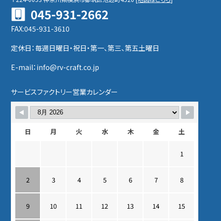
045-931-2662
FAX:045-931-3610
定休日：毎週日曜日・祝日・第一、第三、第五土曜日
E-mail：info@rv-craft.co.jp
サービスファクトリー営業カレンダー
日
月
火
水
木
金
土
1
2
3
4
5
6
7
8
9
10
11
12
13
14
15