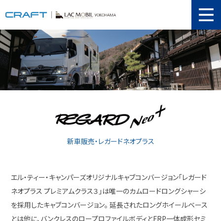
ニュース
取り扱い新車
当店在庫情報
メンテナンス
認証工場
動画紹介
新車販売・レガードネオプラス
カスタマイズ
エル・ティー・キャンパーズオリジナルキャブコンバージョン「レガード
ユーザーボイス
ネオプラス プレミアムクラス３」は唯一のカムロードロングシャーシ
イベント
を採用したキャブコンバージョン。
延長されたロングホイールベース
とは他に、バンクレスのロープロファイルボディとFRP一体成形セミ