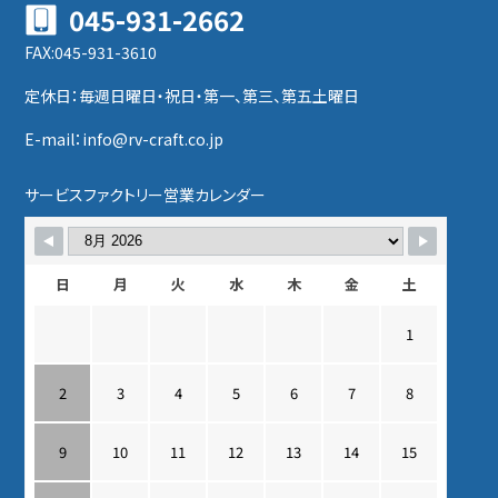
045-931-2662
FAX:045-931-3610
定休日：毎週日曜日・祝日・第一、第三、第五土曜日
E-mail：info@rv-craft.co.jp
サービスファクトリー営業カレンダー
日
月
火
水
木
金
土
1
2
3
4
5
6
7
8
9
10
11
12
13
14
15