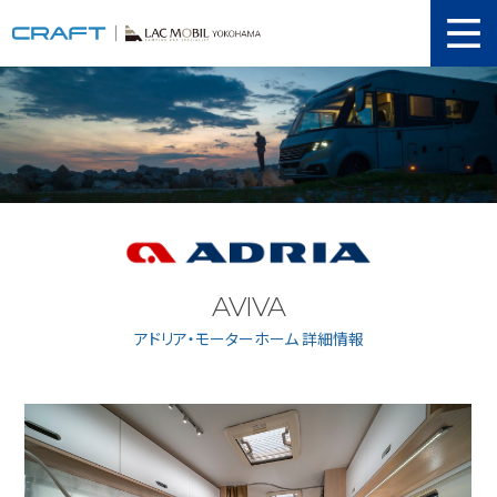
ニュース
取り扱い新車
当店在庫情報
メンテナンス
認証工場
AVIVA
動画紹介
アドリア・モーターホーム 詳細情報
カスタマイズ
ユーザーボイス
イベント