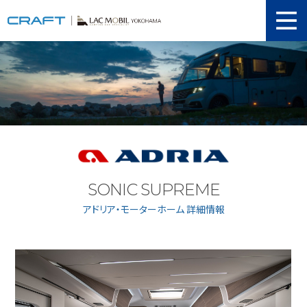
ニュース
取り扱い新車
当店在庫情報
メンテナンス
認証工場
SONIC SUPREME
動画紹介
アドリア・モーターホーム 詳細情報
カスタマイズ
ユーザーボイス
イベント