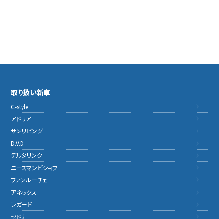
取り扱い新車
C-style
アドリア
サンリビング
D.V.D
デルタリンク
ニースマンビショフ
ファンルーチェ
アネックス
レガード
セドナ