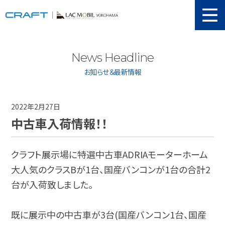
ニュース
News Headline
取り扱い新車
お知らせ＆最新情報
当店在庫情報
メンテナンス
2022年2月27日
中古車入荷情報！！
認証工場
動画紹介
クラフト展示場に特選中古車ADRIAモーターホーム
カスタマイズ
大人気のクラスBが1台、国産バンコンが1台の合計2
台が入荷致しました。
ユーザーボイス
イベント
既に展示中の中古車が3台(国産バンコン1台、国産