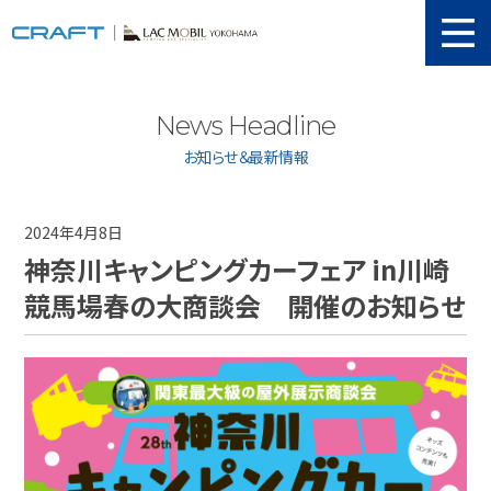
ニュース
News Headline
取り扱い新車
お知らせ＆最新情報
当店在庫情報
メンテナンス
2024年4月8日
神奈川キャンピングカーフェア in川崎
認証工場
競馬場春の大商談会 開催のお知らせ
動画紹介
カスタマイズ
ユーザーボイス
イベント