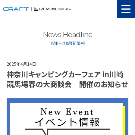
ニュース
News Headline
取り扱い新車
お知らせ＆最新情報
当店在庫情報
メンテナンス
2025年4月14日
神奈川キャンピングカーフェア in川崎
認証工場
競馬場春の大商談会 開催のお知らせ
動画紹介
カスタマイズ
ユーザーボイス
イベント