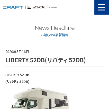
ニュース
News Headline
取り扱い新車
お知らせ＆最新情報
当店在庫情報
メンテナンス
2020年5月16日
LIBERTY 52DB(リバティ 52DB)
認証工場
動画紹介
LIBERTY 52 DB
カスタマイズ
(リバティ 52DB)
ユーザーボイス
イベント