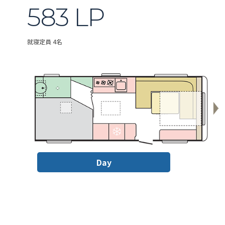
583 LP
就寝定員 4名
Day