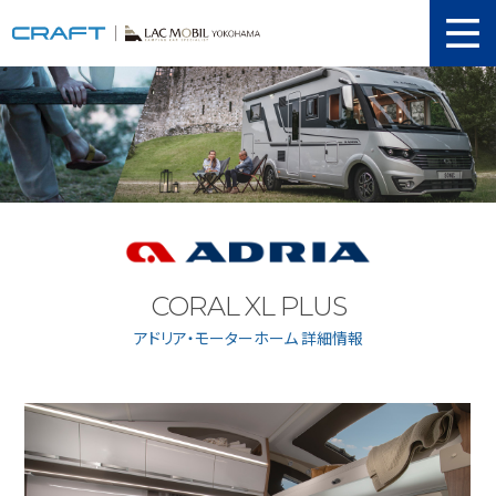
ニュース
取り扱い新車
当店在庫情報
メンテナンス
認証工場
CORAL XL PLUS
動画紹介
アドリア・モーターホーム 詳細情報
カスタマイズ
ユーザーボイス
イベント