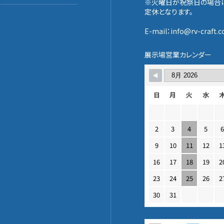
※火曜日が祝祭日の場合
定休となります。
E-mail：info@rv-craft.co
展示場営業カレンダー
日
月
火
水
2
3
4
5
9
10
11
12
1
16
17
18
19
2
23
24
25
26
2
30
31