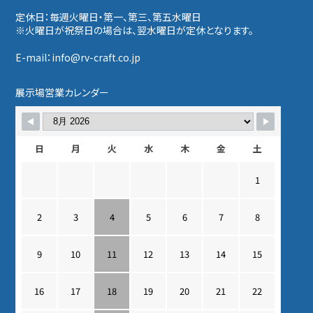
定休日：毎週火曜日・第一、第三、第五水曜日
※火曜日が祝祭日の場合は、翌水曜日が定休となります。
E-mail：info@rv-craft.co.jp
展示場営業カレンダー
日
月
火
水
木
金
土
1
2
3
4
5
6
7
8
9
10
11
12
13
14
15
16
17
18
19
20
21
22