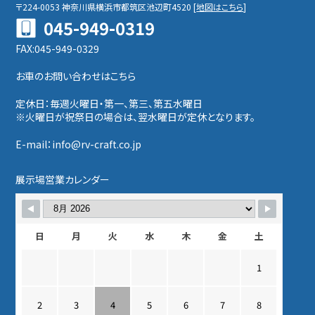
〒224-0053
神奈川県横浜市都筑区池辺町4520
[
地図はこちら
]
045-949-0319
FAX:045-949-0329
お車のお問い合わせはこちら
定休日：毎週火曜日・第一、第三、第五水曜日
※火曜日が祝祭日の場合は、翌水曜日が定休となります。
E-mail：info@rv-craft.co.jp
展示場営業カレンダー
日
月
火
水
木
金
土
1
2
3
4
5
6
7
8