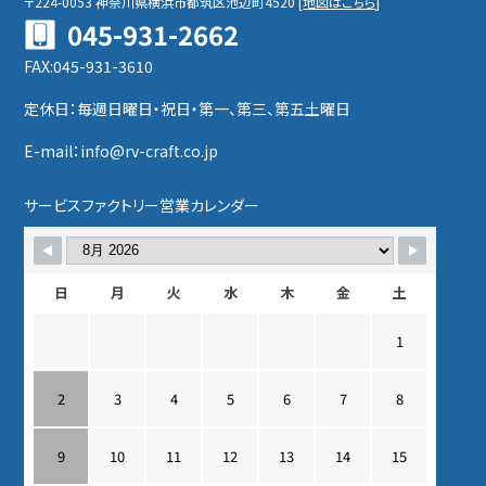
〒224-0053
神奈川県横浜市都筑区池辺町4520
[
地図はこちら
]
045-931-2662
FAX:045-931-3610
定休日：毎週日曜日・祝日・第一、第三、第五土曜日
E-mail：info@rv-craft.co.jp
サービスファクトリー営業カレンダー
日
月
火
水
木
金
土
1
2
3
4
5
6
7
8
9
10
11
12
13
14
15