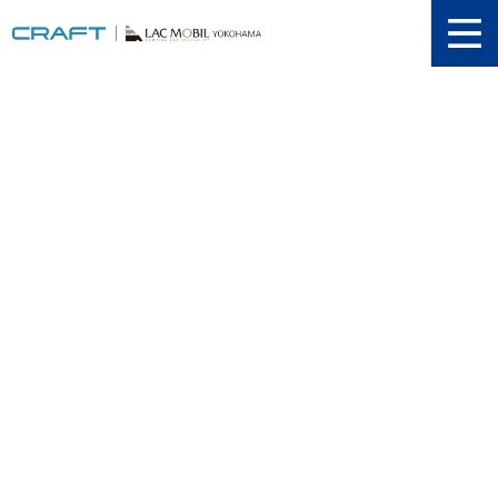
ニュース
取り扱い新車
当店在庫情報
メンテナンス
認証工場
動画紹介
カスタマイズ
ユーザーボイス
イベント