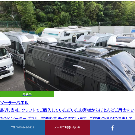
電装品
ソーラーパネル
最近、当社、クラフトでご購入していただいたお客様からほとんどご用命をい
ただくソーラーパネル。需要も高まってきています。 ご存知の通り駐停車して
いるだけでも、太陽光でサ…
TEL：
045-949-0319
メールでお問い合わせ