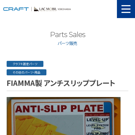
ニュース
Parts Sales
取り扱い新車
パーツ販売
当店在庫情報
メンテナンス
クラフト選定パーツ
その他のパーツ・用品
認証工場
FIAMMA製 アンチスリッププレート
動画紹介
カスタマイズ
ユーザーボイス
イベント