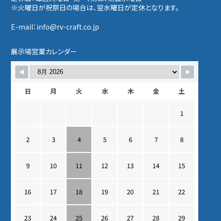
※火曜日が祝祭日の場合は、翌水曜日が定休となります。
E-mail：info@rv-craft.co.jp
展示場営業カレンダー
日
月
火
水
木
金
土
1
2
3
4
5
6
7
8
9
10
11
12
13
14
15
16
17
18
19
20
21
22
23
24
25
26
27
28
29