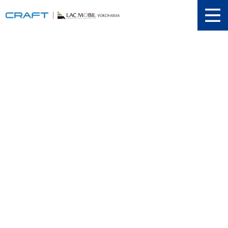
ニュース
取り扱い新車
当店在庫情報
メンテナンス
認証工場
動画紹介
カスタマイズ
ユーザーボイス
イベント