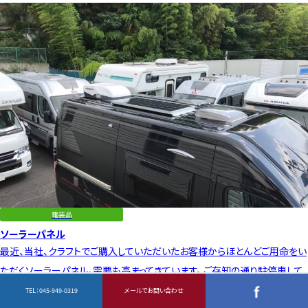
電装品
ソーラーパネル
最近、当社、クラフトでご購入していただいたお客様からほとんどご用命をい
ただくソーラーパネル。需要も高まってきています。 ご存知の通り駐停車して
いるだけでも、太陽光でサ…
TEL：
045-949-0319
メールでお問い合わせ