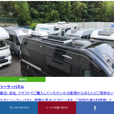
電装品
ソーラーパネル
最近、当社、クラフトでご購入していただいたお客様からほとんどご用命をい
ただくソーラーパネル。需要も高まってきています。 ご存知の通り駐停車して
いるだけでも、太陽光でサ…
TEL：
045-949-0319
メールでお問い合わせ