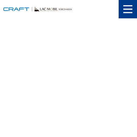
ニュース
取り扱い新車
当店在庫情報
メンテナンス
認証工場
動画紹介
カスタマイズ
ユーザーボイス
イベント