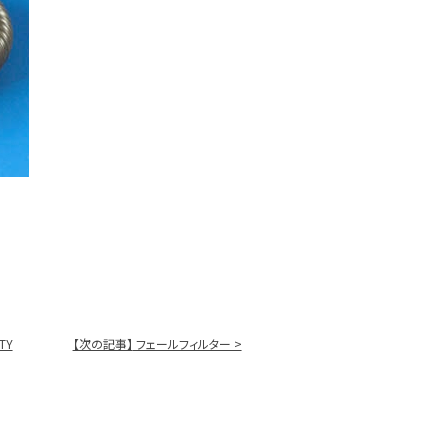
TY
【次の記事】
フェールフィルター >