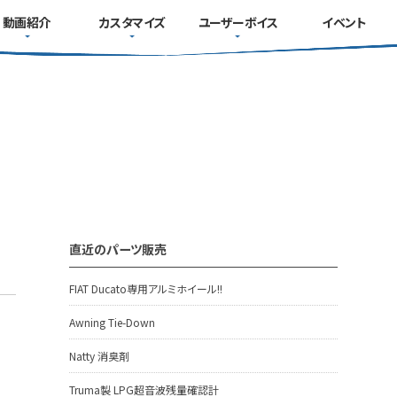
動画紹介
カスタマイズ
ユーザーボイス
イベント
直近のパーツ販売
FIAT Ducato専用アルミホイール!!
Awning Tie-Down
Natty 消臭剤
Truma製 LPG超音波残量確認計