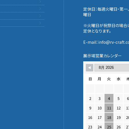
定休日：毎週火曜日・第一
曜日
※火曜日が祝祭日の場合
定休となります。
E-mail：info@rv-craft.co
展示場営業カレンダー
日
月
火
水
2
3
4
5
9
10
11
12
1
16
17
18
19
2
23
24
25
26
2