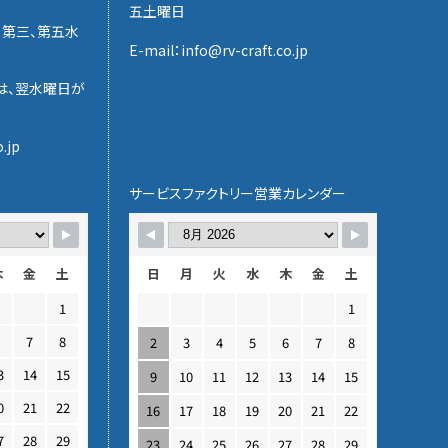
五土曜日
、第三、第五水
E-mail：info@rv-craft.co.jp
は、翌水曜日が
.jp
サービスファクトリー営業カレンダー
木
金
土
日
月
火
水
木
金
土
1
1
6
7
8
2
3
4
5
6
7
8
3
14
15
9
10
11
12
13
14
15
0
21
22
16
17
18
19
20
21
22
7
28
29
23
24
25
26
27
28
29