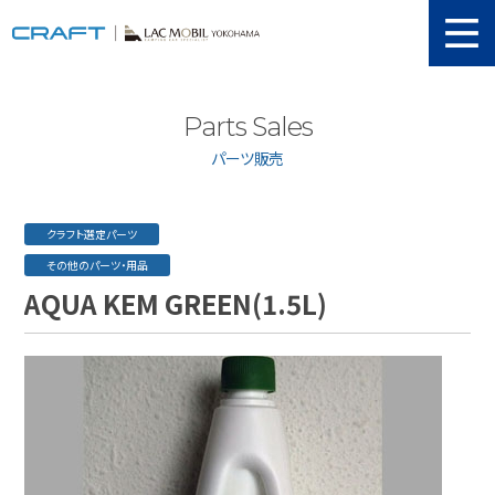
ニュース
Parts Sales
取り扱い新車
パーツ販売
当店在庫情報
メンテナンス
クラフト選定パーツ
その他のパーツ・用品
認証工場
AQUA KEM GREEN(1.5L)
動画紹介
カスタマイズ
ユーザーボイス
イベント