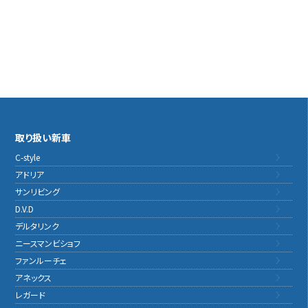
取り扱い新車
C-style
アドリア
サンリビング
D.V.D
デルタリンク
ニースマンビショフ
ファンルーチェ
アネックス
レガード