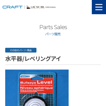
ニュース
Parts Sales
取り扱い新車
パーツ販売
当店在庫情報
メンテナンス
その他のパーツ・用品
水平器/レベリングアイ
認証工場
動画紹介
カスタマイズ
ユーザーボイス
イベント