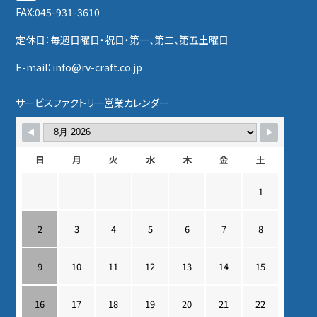
FAX:045-931-3610
定休日：毎週日曜日・祝日・第一、第三、第五土曜日
E-mail：info@rv-craft.co.jp
サービスファクトリー営業カレンダー
日
月
火
水
木
金
土
1
2
3
4
5
6
7
8
9
10
11
12
13
14
15
16
17
18
19
20
21
22