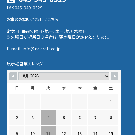
FAX:045-949-0329
お車のお問い合わせはこちら
定休日：毎週火曜日・第一、第三、第五水曜日
※火曜日が祝祭日の場合は、翌水曜日が定休となります。
E-mail：info@rv-craft.co.jp
展示場営業カレンダー
日
月
火
水
木
金
土
1
2
3
4
5
6
7
8
9
10
11
12
13
14
15