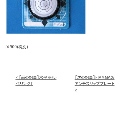
￥900(税別)
< 【前の記事】水平器/レ
【次の記事】FIAMMA製
ベリングT
アンチスリッププレート
>