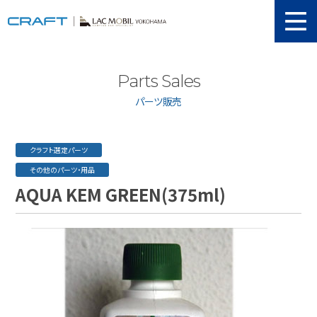
ニュース
Parts Sales
取り扱い新車
パーツ販売
当店在庫情報
メンテナンス
クラフト選定パーツ
その他のパーツ・用品
認証工場
AQUA KEM GREEN(375ml)
動画紹介
カスタマイズ
ユーザーボイス
イベント