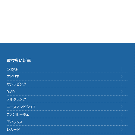
取り扱い新車
C-style
アドリア
サンリビング
D.V.D
デルタリンク
ニースマンビショフ
ファンルーチェ
アネックス
レガード